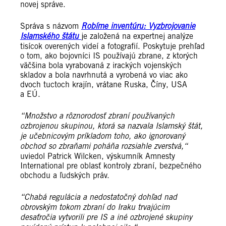
novej správe.
Správa s názvom
Robíme inventúru: Vyzbrojovanie
Islamského štátu
je založená na expertnej analýze
tisícok overených videí a fotografií. Poskytuje prehľad
o tom, ako bojovníci IS používajú zbrane, z ktorých
väčšina bola vyrabovaná z irackých vojenských
skladov a bola navrhnutá a vyrobená vo viac ako
dvoch tuctoch krajín, vrátane Ruska, Číny, USA
a EÚ.
“Množstvo a rôznorodosť zbraní používaných
ozbrojenou skupinou, ktorá sa nazvala Islamský štát,
je učebnicovým príkladom toho, ako ignorovaný
obchod so zbraňami poháňa rozsiahle zverstvá,“
uviedol Patrick Wilcken, výskumník Amnesty
International pre oblasť kontroly zbraní, bezpečného
obchodu a ľudských práv.
“Chabá regulácia a nedostatočný dohľad nad
obrovským tokom zbraní do Iraku trvajúcim
desaťročia vytvorili pre IS a iné ozbrojené skupiny