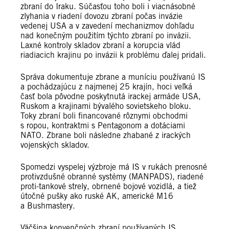
zbraní do Iraku. Súčasťou toho boli i viacnásobné
zlyhania v riadení dovozu zbraní počas invázie
vedenej USA a v zavedení mechanizmov dohľadu
nad konečným použitím týchto zbraní po invázii.
Laxné kontroly skladov zbraní a korupcia vlád
riadiacich krajinu po invázii k problému ďalej pridali.
Správa dokumentuje zbrane a muníciu používanú IS
a pochádzajúcu z najmenej 25 krajín, hoci veľká
časť bola pôvodne poskytnutá irackej armáde USA,
Ruskom a krajinami bývalého sovietskeho bloku.
Toky zbraní boli financované rôznymi obchodmi
s ropou, kontraktmi s Pentagonom a dotáciami
NATO. Zbrane boli následne zhabané z irackých
vojenských skladov.
Spomedzi vyspelej výzbroje má IS v rukách prenosné
protivzdušné obranné systémy (MANPADS), riadené
proti-tankové strely, obrnené bojové vozidlá, a tiež
útočné pušky ako ruské AK, americké M16
a Bushmastery.
Väčšina konvenčných zbraní používaných IS