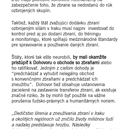
zabezpečenie toho, že zbrane sa nedostanú do rúk
ozbrojených skupín.
Taktiež, každý štát zvažujúci dodávku zbraní
ozbrojeným silám v Iraku musí najprv investovať do
kontrol pred aj po dodaní zbraní, do tréningu
a monitoringu, ktoré spĺňajú medzinárodné štandardy
pre spravovanie a používanie daných zbraní.
Štáty, ktoré tak ešte neurobili,
by mali okamžite
pristúpiť k Dohovoru o obchode so zbraňami
alebo
ho ratifikovať. Jedným z cieľom dohody je
“predchádzať a vyhubiť nelegálny obchod
s konvenčnými zbraňami a predchádzať ich
zneužitiu“. Dohovor tiež obsahuje ustanovenia
zacielené na zastavenie transferov zbraní, ak existuje
značné riziko, že by mohli byť použité na vážne
porušenia ľudsko-právnych a humanitárnych noriem.
„Dedičstvo šírenia a zneužívania zbraní v Iraku
a okolitých regiónoch už zničilo životy miliónov ľudí
a naďalej predstavuje hrozbu. Následky