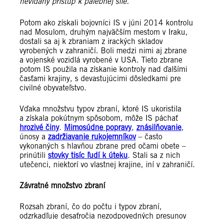
nevídaný prístup k palebnej sile.“
Potom ako získali bojovníci IS v júni 2014 kontrolu
nad Mosulom, druhým najväčším mestom v Iraku,
dostali sa aj k zbraniam z irackých skladov
vyrobených v zahraničí. Boli medzi nimi aj zbrane
a vojenské vozidlá vyrobené v USA. Tieto zbrane
potom IS použila na získanie kontroly nad ďalšími
časťami krajiny, s devastujúcimi dôsledkami pre
civilné obyvateľstvo.
Vďaka množstvu typov zbraní, ktoré IS ukoristila
a získala pokútnym spôsobom, môže IS páchať
hrozivé činy
.
Mimosúdne popravy
,
znásilňovanie
,
únosy a
zadržiavanie rukojemníkov
– často
vykonaných s hlavňou zbrane pred očami obete –
prinútili
stovky tisíc ľudí k úteku
. Stali sa z nich
utečenci, niektorí vo vlastnej krajine, iní v zahraničí.
Závratné množstvo zbraní
Rozsah zbraní, čo do počtu i typov zbraní,
odzrkadľuje desaťročia nezodpovedných presunov