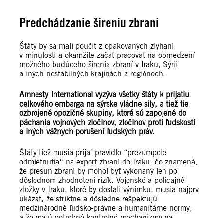
Predchádzanie šíreniu zbraní
Štáty by sa mali poučiť z opakovaných zlyhaní
v minulosti a okamžite začať pracovať na obmedzení
možného budúceho šírenia zbraní v Iraku, Sýrii
a iných nestabilných krajinách a regiónoch.
Amnesty International vyzýva všetky štáty k prijatiu
celkového embarga na sýrske vládne sily, a tiež tie
ozbrojené opozičné skupiny, ktoré sú zapojené do
páchania vojnových zločinov, zločinov proti ľudskosti
a iných vážnych porušení ľudských práv.
Štáty tiež musia prijať pravidlo “prezumpcie
odmietnutia“ na export zbraní do Iraku, čo znamená,
že presun zbraní by mohol byť vykonaný len po
dôslednom zhodnotení rizík. Vojenské a policajné
zložky v Iraku, ktoré by dostali výnimku, musia najprv
ukázať, že striktne a dôsledne rešpektujú
medzinárodné ľudsko-právne a humanitárne normy,
a že majú potrebné kontrolné mechanizmy na