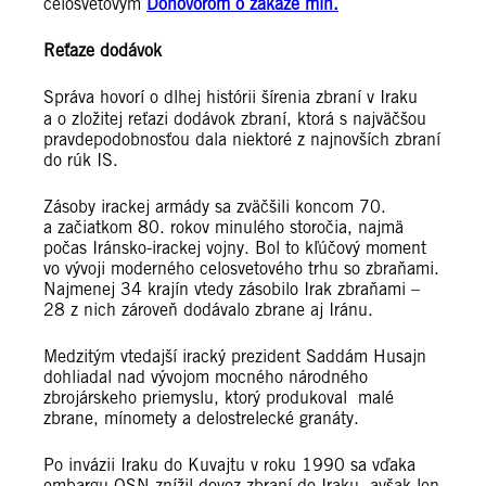
celosvetovým
Dohovorom o zákaze mín.
Reťaze dodávok
Správa
hovorí o dlhej histórii šírenia zbraní v Iraku
a o zložitej reťazi dodávok zbraní, ktorá s najväčšou
pravdepodobnosťou dala niektoré z najnovších zbraní
do rúk IS.
Zásoby irackej armády sa zväčšili koncom 70.
a začiatkom 80. rokov minulého storočia, najmä
počas Iránsko-irackej vojny. Bol to kľúčový moment
vo vývoji moderného celosvetového trhu so zbraňami.
Najmenej 34 krajín vtedy zásobilo Irak zbraňami –
28 z nich zároveň dodávalo zbrane aj Iránu.
Medzitým vtedajší iracký prezident Saddám Husajn
dohliadal nad vývojom mocného národného
zbrojárskeho priemyslu, ktorý produkoval malé
zbrane, mínomety a delostrelecké granáty.
Po invázii Iraku do Kuvajtu v roku 1990 sa vďaka
embargu OSN znížil dovoz zbraní do Iraku, avšak len