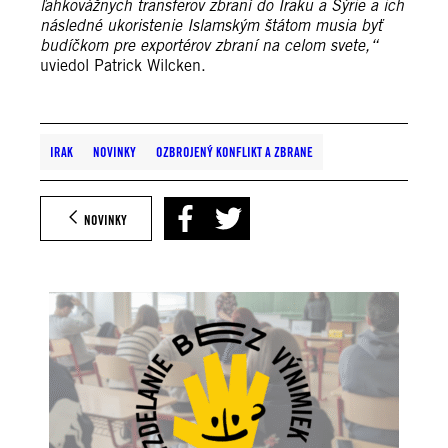
ľahkovážnych transferov zbraní do Iraku a Sýrie a ich
následné ukoristenie Islamským štátom musia byť
budíčkom pre exportérov zbraní na celom svete,“
uviedol Patrick Wilcken.
IRAK
NOVINKY
OZBROJENÝ KONFLIKT A ZBRANE
NOVINKY