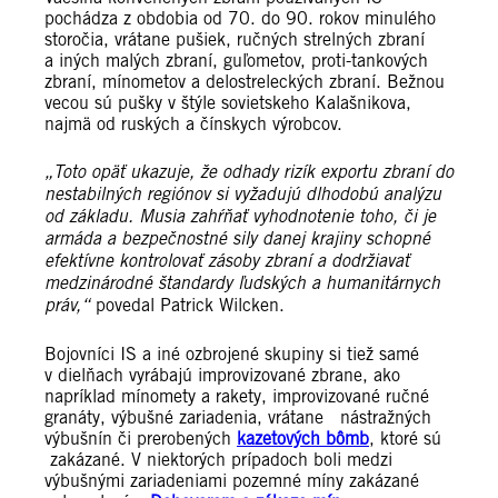
pochádza z obdobia od 70. do 90. rokov minulého
storočia, vrátane pušiek, ručných strelných zbraní
a iných malých zbraní, guľometov, proti-tankových
zbraní, mínometov a delostreleckých zbraní. Bežnou
vecou sú pušky v štýle sovietskeho Kalašnikova,
najmä od ruských a čínskych výrobcov.
„Toto opäť ukazuje, že odhady rizík exportu zbraní do
nestabilných regiónov si vyžadujú dlhodobú analýzu
od základu. Musia zahŕňať vyhodnotenie toho, či je
armáda a bezpečnostné sily danej krajiny schopné
efektívne kontrolovať zásoby zbraní a dodržiavať
medzinárodné štandardy ľudských a humanitárnych
práv,“
povedal Patrick Wilcken.
Bojovníci IS a iné ozbrojené skupiny si tiež samé
v dielňach vyrábajú improvizované zbrane, ako
napríklad mínomety a rakety, improvizované ručné
granáty, výbušné zariadenia, vrátane nástražných
výbušnín či prerobených
kazetových bômb
, ktoré sú
zakázané. V niektorých prípadoch boli medzi
výbušnými zariadeniami pozemné míny zakázané