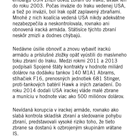
do roku 2003. Počas invázie do Iraku vedenej USA,
a tiež po invázii, bol Irak opäť zaplavený zbraňami.
Mnohé z nich koalícia vedená USA nikdy adekvátne
nezabezpečila a neskontrolovala, rovnako ani
obnovená iracká armáda. Státisíce týchto zbraní
neskôr zmizli a dodnes chýbajú.
Nedávne úsilie obnoviť a znovu vybaviť irackú
armádu a príslušné zložky opäť vyústili do masívneho
toku zbraní do Iraku. Medzi rokmi 2011 a 2013
podpísali Spojené štáty kontrakty v hodnote miliárd
dolárov na dodávku tankov 140 M1A1 Abrams,
stíhačiek F16, prenosných jednotiek 681 Stinger,
proti-tankových batérií Hawk a iných zariadení. Do
roku 2014 dodali USA irackej vláde malé zbrane
a muníciu v hodnote viac ako 500 miliónov dolárov.
Nevídaná korupcia v irackej armáde, rovnako ako
slabá kontrola skladísk zbraní a sledovanie pohybu
zbraní, predstavovali vysoké riziko toho, že tieto
zbrane sa dostanú k ozbrojeným skupinám vrátane
IS.