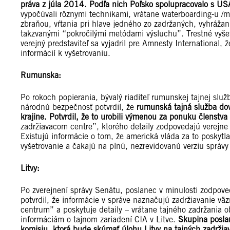
práva z júla 2014. Podľa nich Poľsko spolupracovalo s US
vypočúvali rôznymi technikami, vrátane waterboarding-u /m
zbraňou, vŕtania pri hlave jedného zo zadržaných, vyhráž
takzvanými “pokročilými metódami výsluchu”. Trestné vyšet
verejný predstaviteľ sa vyjadril pre Amnesty International,
informácií k vyšetrovaniu.
Rumunska:
Po rokoch popierania, bývalý riaditeľ rumunskej tajnej služ
národnú bezpečnosť potvrdil, že
rumunská tajná služba dov
krajine. Potvrdil, že to urobili výmenou za ponuku členstva 
zadržiavacom centre”, ktorého detaily zodpovedajú verej
Existujú informácie o tom, že americká vláda za to poskytl
vyšetrovanie a čakajú na plnú, nezrevidovanú verziu správy
Litvy:
Po zverejnení správy Senátu, poslanec v minulosti zodpoved
potvrdil, že informácie v správe naznačujú zadržiavanie vä
centrum” a poskytuje detaily – vrátane tajného zadržania
informáciám o tajnom zariadení CIA v Litve.
Skupina posla
komisiu, ktorá bude skúmať úlohu Litvy na tajných zadrži