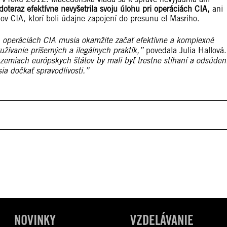
teraz efektívne nevyšetrila svoju úlohu pri operáciách CIA,
ani
v CIA, ktorí boli údajne zapojení do presunu el-Masriho.
ch operáciách CIA musia okamžite začať efektívne a komplexné
yužívanie príšerných a ilegálnych praktík,”
povedala Julia Hallová.
zemiach európskych štátov by mali byť trestne stíhaní a odsúden
a dočkať spravodlivosti.”
NOVINKY
VZDELÁVANIE