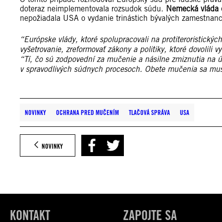
doteraz neimplementovala rozsudok súdu.
Nemecká vláda do
nepožiadala USA o vydanie trinástich bývalých zamestnanco
“Európske vlády, ktoré spolupracovali na protiteroristický
vyšetrovanie, zreformovať zákony a politiky, ktoré dovolili v
“Tí, čo sú zodpovední za mučenie a násilne zmiznutia na ú
v spravodlivých súdnych procesoch. Obete mučenia sa musi
NOVINKY
OCHRANA PRED MUČENÍM
TLAČOVÁ SPRÁVA
USA
NOVINKY
KONTAKT
ZAPOJTE SA