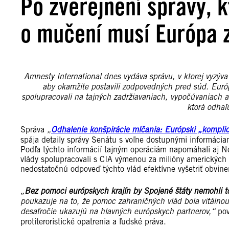
Po zverejnení správy, 
o mučení musí Európa 
Amnesty International dnes vydáva správu, v ktorej vyzýva
aby okamžite postavili zodpovedných pred súd. Európs
spolupracovali na tajných zadržiavaniach, vypočúvaniach 
ktorá odhaľ
Správa
„
Odhalenie konšpirácie mlčania: Európski „kompli
spája detaily správy Senátu s voľne dostupnými informáciam
Podľa týchto informácií tajným operáciám napomáhali aj N
vlády spolupracovali s CIA výmenou za milióny amerických 
nedostatočnú odpoveď týchto vlád efektívne vyšetriť obvine
„
Bez pomoci európskych krajín by Spojené štáty nemohli toľ
poukazuje na to, že pomoc zahraničných vlád bola vitálno
desaťročie ukazujú na hlavných európskych partnerov,“
pov
protiteroristické opatrenia a ľudské práva.