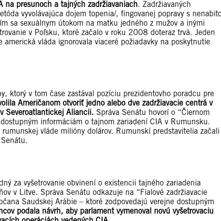
A na presunoch a tajných zadržiavaniach
. Zadržiavaných
etóda vyvolávajúca dojem topenia/, fingovanej popravy s nenabit
aním sa sexuálnym útokom na matku jedného z mužov a inými
rovanie v Poľsku, ktoré začalo v roku 2008 doteraz trvá. Jeden
 že americká vláda ignorovala viaceré požiadavky na poskytnutie
by, ktorý v tom čase zastával pozíciu prezidentovho poradcu pre
olila Američanom otvoriť jedno alebo dve zadržiavacie centrá v
v Severoatlantickej Aliancii.
Správa Senátu hovorí o “Čiernom
ne dostupným informáciám o tajnom zariadení CIA v Rumunsku.
a rumunskej vláde milióny dolárov. Rumunskí predstavitelia začali
 Senátu.
ný za vyšetrovanie obvinení o existencii tajného zariadenia
zňov v Litve. Správa Senátu odkazuje na “Fialové zadržiavacie
 občana Saudskej Arábie – ktoré zodpovedajú verejne dostupným
ncov podala návrh, aby parlament vymenoval novú vyšetrovaciu
avacích operáciách vedených CIA
.