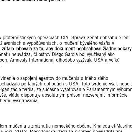
v proteroristických operáciách CIA. Správa Senátu obsahuje len
držiavaniach a vypočúvaniach: o mučení bývalého väzňa v
e zúfalo lobovala za to, aby dokument neobsahoval žiadne odkazy
enátu neuvádza, či ostrov Diego Garcia bol využívaný ako
noch. Amnesty International dlhodobo vyzývala USA a Veľkú
a.
obvinenia o zapojení agentov do mučenia a iného zlého
ochádzalo po tajných dohodách s USA. Toto tvrdenie však nebol
organizácie tvrdia, že súčasné vyšetrovanie Parlamentným výboro
vyše, vláda disponuje absolútnym právom nezverejniť informácie
beniu vyšetrovania.
čelom mučenia a zmiznutia nemeckého občana Khaleda el-Masriho
 v roku 2012. Macedónska vláda sa k správe nevyjadrila ani