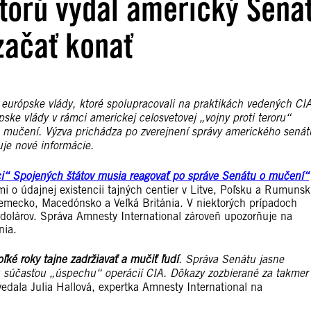
ktorú vydal americký Sená
začať konať
 európske vlády, ktoré spolupracovali na praktikách vedených CIA
ke vlády v rámci americkej celosvetovej „vojny proti teroru“
a mučení. Výzva prichádza po zverejnení správy amerického senát
uje nové informácie.
ci“ Spojených štátov musia reagovať po správe Senátu o mučení“
i o údajnej existencii tajných centier v Litve, Poľsku a Rumunsk
emecko, Macedónsko a Veľká Británia. V niektorých prípadoch
dolárov. Správa Amnesty International zároveň upozorňuje na
nia.
ké roky tajne zadržiavať a mučiť ľudí
. Správa Senátu jasne
u súčasťou „úspechu“ operácií CIA. Dôkazy zozbierané za takmer
edala Julia Hallová, expertka Amnesty International na