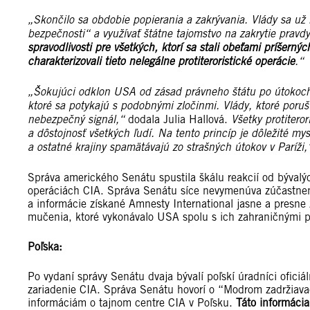
„Skončilo sa obdobie popierania a zakrývania. Vlády sa u
bezpečnosti“ a využívať štátne tajomstvo na zakrytie prav
spravodlivosti pre všetkých, ktorí sa stali obeťami príšern
charakterizovali tieto nelegálne protiteroristické operácie
.“
„Šokujúci odklon USA od zásad právneho štátu po útokoch
ktoré sa potykajú s podobnými zločinmi. Vlády, ktoré poru
nebezpečný signál,“
dodala Julia Hallová.
Všetky protitero
a dôstojnosť všetkých ľudí. Na tento princíp je dôležité my
a ostatné krajiny spamätávajú zo strašných útokov v Paríži
Správa amerického Senátu spustila škálu reakcií od bývalý
operáciách CIA. Správa Senátu síce nevymenúva zúčastnené
a informácie získané Amnesty International jasne a presne
mučenia, ktoré vykonávalo USA spolu s ich zahraničnými p
Poľska:
Po vydaní správy Senátu dvaja bývalí poľskí úradníci oficiál
zariadenie CIA. Správa Senátu hovorí o “Modrom zadržiava
informáciám o tajnom centre CIA v Poľsku.
Táto informáci