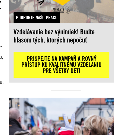
t
PODPORTE NAŠU PRÁCU
Vzdelávanie bez výnimiek! Buďte
hlasom tých, ktorých nepočuť
,
u,
PRISPEJTE NA KAMPAŇ A ROVNÝ
PRÍSTUP KU KVALITNÉMU VZDELANIU
PRE VŠETKY DETI
u.