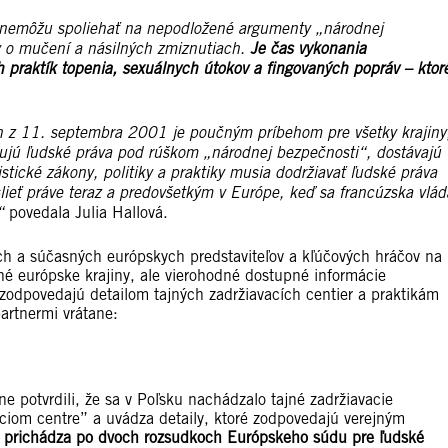
ž nemôžu spoliehať na nepodložené argumenty „národnej
dy o mučení a násilných zmiznutiach.
Je čas vykonania
ých praktík topenia, sexuálnych útokov a fingovaných popráv – ktor
 z 11. septembra 2001 je poučným príbehom pre všetky krajiny
šujú ľudské práva pod rúškom „národnej bezpečnosti“, dostávajú
ristické zákony, politiky a praktiky musia dodržiavať ľudské práva
slieť práve teraz a predovšetkým v Európe, keď sa francúzska vlád
,“
povedala Julia Hallová.
ch a súčasných európskych predstaviteľov a kľúčových hráčov na
 európske krajiny, ale vierohodné dostupné informácie
 zodpovedajú detailom tajných zadržiavacích centier a praktikám
artnermi vrátane:
ne potvrdili, že sa v Poľsku nachádzalo tajné zadržiavacie
ciom centre” a uvádza detaily, ktoré zodpovedajú verejným
a prichádza po dvoch rozsudkoch Európskeho súdu pre ľudské