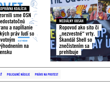
OPRÁVNA KOALÍCIA
zornili sme OSN
nedostatočnú
MEDIÁLNY OBSAH
ranu a napĺňanie
Ropovod ako sito či
kých práv ľudí so
„nezvestné“ vrty.
avotným
Škandál Shell so
výhodnením na
znečistením sa
vensku
prehlbuje
SŤ
POLICAJNÉ NÁSILIE
PRÁVO NA PROTEST