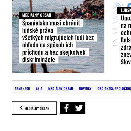
ĽUDSK
MEDIÁLNY OBSAH
Upo
Španielsko musí chrániť
na 
ľudské práva
och
všetkých migrujúcich ľudí bez
ľuds
ohľadu na spôsob ich
zdr
príchodu a bez akejkoľvek
zne
diskriminácie
Slo
ARMÉNSKO
ÁZIA
MEDIÁLNY OBSAH
NOVINKY
OBČIANSKA SPOLOČNO
MEDIÁLNY OBSAH