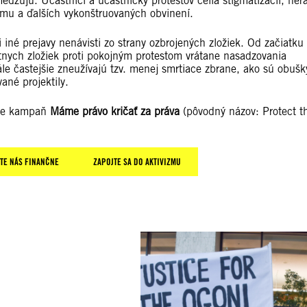
edzujú. Účastníci a účastníčky protestov čelia stigmatizácii, ner
izmu a ďalších vykonštruovaných obvinení.
iné prejavy nenávisti zo strany ozbrojených zložiek. Od začiatku
nych zložiek proti pokojným protestom vrátane nasadzovania
le častejšie zneužívajú tzv. menej smrtiace zbrane, ako sú obušk
ané projektily.
ťame kampaň
Máme právo kričať za práva
(pôvodný názov: Protect t
TE NÁS FINANČNE
ZAPOJTE SA DO AKTIVIZMU