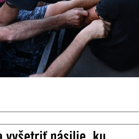
vyšetriť násilie, ku