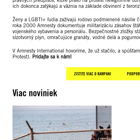
právnych predpisov, ktoré právo na protest nelegitímne obm
ich dokonca zatýkajú a väznia na základe obvinení z teror
Ženy a LGBTI+ ľudia zažívajú rodovo podmienené násilie či 
roka 2000 Amnesty dokumentuje militarizáciu zásahov štát
vojenského vybavenia a personálu. Bezpečnostné zložky stá
slzotvorný plyn, omračujúce granáty, vodné delá a pogumov
V Amnesty International hovoríme, že už stačilo, a spúš
Protest).
Pridajte sa k nám!
ZISTITE VIAC O KAMPANI
PODPOR
Viac noviniek