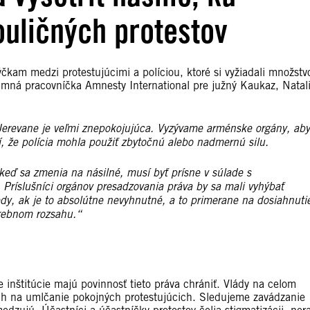
uličných protestov
kam medzi protestujúcimi a políciou, ktoré si vyžiadali množstv
umná pracovníčka Amnesty International pre južný Kaukaz, Natal
Jerevane je veľmi znepokojujúca. Vyzývame arménske orgány, aby
ní, že polícia mohla použiť zbytočnú alebo nadmernú silu.
 keď sa zmenia na násilné, musí byť prísne v súlade s
Príslušníci orgánov presadzovania práva by sa mali vyhýbať
vtedy, ak je to absolútne nevyhnutné, a to primerane na dosiahnuti
trebnom rozsahu.“
 inštitúcie majú povinnosť tieto práva chrániť. Vlády na celom
joch na umlčanie pokojných protestujúcich. Sledujeme zavádzanie