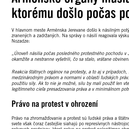
ktorému došlo počas po
V hlavnom meste Arménska Jerevane došlo k násilným potýč
zranených a zadržaných. Na správy o násilí reagovala výsk
Nozadze:
„Úroveň násilia počas posledného protestného pochodu v 
okamžite a nestranne vyšetrili, čo sa stalo, vrátane obvine
Reakcia štátnych orgánov na protesty, a to aj v prípadoch,
medzinárodným právom a normami v oblasti ľudských práv. 
použitiu sily. Ak to nie je možné, silu by mali použiť len 
legitímneho cieľa presadzovania práva a v minimálnom po
Právo na protest v ohrození
Právo na zhromažďovanie a protest sú ľudské práva a štátne
svete však čoraz častejšie siahajú po represívnych nástro