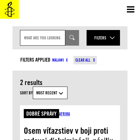
Prejsť
na
obsah
S
E
FILTERS
A
R
YEAR
C
CONTENT TYPES
H
FILTERS APPLIED
MALAWI
CLEAR ALL
I
MONTH
N
COUNTRIES
P
U
2 results
T
TOPICS
SORT BY
MOST RECENT
APPLY
DOBRÉ SPRÁVY
AFRIKA
Osem víťazstiev v boji proti