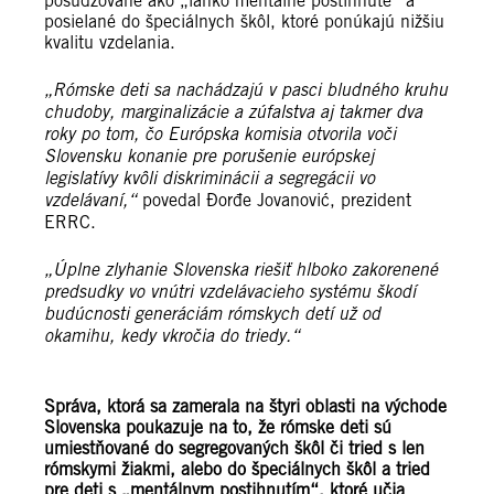
posudzované ako „ľahko mentálne postihnuté“ a
posielané do špeciálnych škôl, ktoré ponúkajú nižšiu
kvalitu vzdelania.
„Rómske deti sa nachádzajú v pasci bludného kruhu
chudoby, marginalizácie a zúfalstva aj takmer dva
roky po tom, čo Európska komisia otvorila voči
Slovensku konanie pre porušenie európskej
legislatívy kvôli diskriminácii a segregácii vo
vzdelávaní,“
povedal Ðorđe Jovanović, prezident
ERRC.
„Úplne zlyhanie Slovenska riešiť hlboko zakorenené
predsudky vo vnútri vzdelávacieho systému škodí
budúcnosti generáciám rómskych detí už od
okamihu, kedy vkročia do triedy.“
Správa, ktorá sa zamerala na štyri oblasti na východe
Slovenska poukazuje na to, že rómske deti sú
umiestňované do segregovaných škôl či tried s len
rómskymi žiakmi, alebo do špeciálnych škôl a tried
pre deti s „mentálnym postihnutím“, ktoré učia