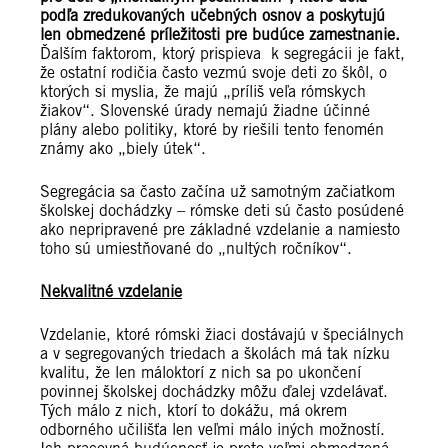
podľa zredukovaných učebných osnov a poskytujú
len obmedzené príležitosti pre budúce zamestnanie.
Ďalším faktorom, ktorý prispieva k segregácii je fakt,
že ostatní rodičia často vezmú svoje deti zo škôl, o
ktorých si myslia, že majú „príliš veľa rómskych
žiakov“. Slovenské úrady nemajú žiadne účinné
plány alebo politiky, ktoré by riešili tento fenomén
známy ako „biely útek“.
Segregácia sa často začína už samotným začiatkom
školskej dochádzky – rómske deti sú často posúdené
ako nepripravené pre základné vzdelanie a namiesto
toho sú umiestňované do „nultých ročníkov“.
Nekvalitné vzdelanie
Vzdelanie, ktoré rómski žiaci dostávajú v špeciálnych
a v segregovaných triedach a školách má tak nízku
kvalitu, že len máloktorí z nich sa po ukončení
povinnej školskej dochádzky môžu ďalej vzdelávať.
Tých málo z nich, ktorí to dokážu, má okrem
odborného učilišťa len veľmi málo iných možností.