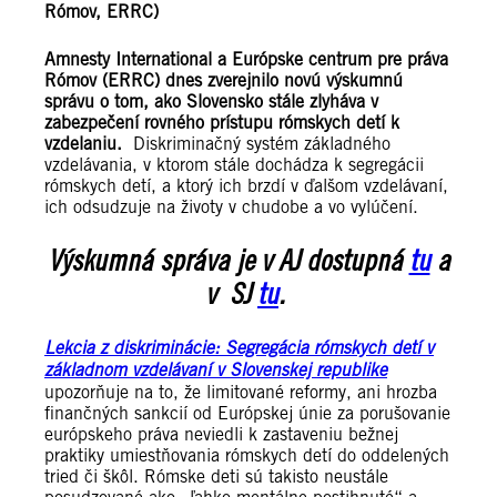
Rómov, ERRC)
Amnesty International a Európske centrum pre práva
Rómov (ERRC) dnes zverejnilo novú výskumnú
správu o tom, ako Slovensko stále zlyháva v
zabezpečení rovného prístupu rómskych detí k
vzdelaniu.
Diskriminačný systém základného
vzdelávania, v ktorom stále dochádza k segregácii
rómskych detí, a ktorý ich brzdí v ďalšom vzdelávaní,
ich odsudzuje na životy v chudobe a vo vylúčení.
Výskumná správa je v AJ dostupná
tu
a
v SJ
tu
.
Lekcia z diskriminácie: Segregácia rómskych detí v
základnom vzdelávaní v Slovenskej republike
upozorňuje na to, že limitované reformy, ani hrozba
finančných sankcií od Európskej únie za porušovanie
európskeho práva neviedli k zastaveniu bežnej
praktiky umiestňovania rómskych detí do oddelených
tried či škôl. Rómske deti sú takisto neustále