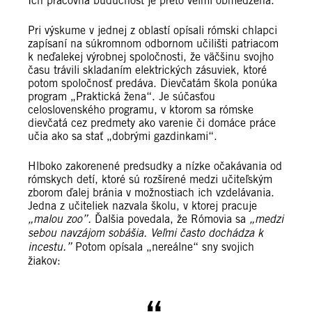
Ich pracovná budúcnosť je preto veľmi obmedzená.
Pri výskume v jednej z oblastí opísali rómski chlapci
zapísaní na súkromnom odbornom učilišti patriacom
k neďalekej výrobnej spoločnosti, že väčšinu svojho
času trávili skladaním elektrických zásuviek, ktoré
potom spoločnosť predáva. Dievčatám škola ponúka
program „Praktická žena“. Je súčasťou
celoslovenského programu, v ktorom sa rómske
dievčatá cez predmety ako varenie či domáce práce
učia ako sa stať „dobrými gazdinkami“.
Hlboko zakorenené predsudky a nízke očakávania od
rómskych detí, ktoré sú rozšírené medzi učiteľským
zborom ďalej bránia v možnostiach ich vzdelávania.
Jedna z učiteliek nazvala školu, v ktorej pracuje
„malou zoo”.
Ďalšia povedala, že Rómovia sa
„medzi
sebou navzájom sobášia. Veľmi často dochádza k
incestu.”
Potom opísala „nereálne“ sny svojich
žiakov: