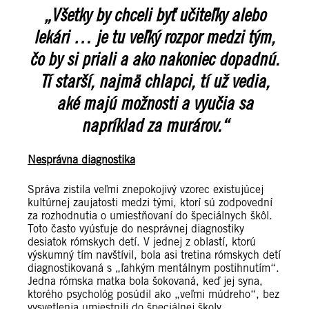
„Všetky by chceli byť učiteľky alebo
lekári … je tu veľký rozpor medzi tým,
čo by si priali a ako nakoniec dopadnú.
Tí starší, najmä chlapci, tí už vedia,
aké majú možnosti a vyučia sa
napríklad za murárov.“
Nesprávna diagnostika
Správa zistila veľmi znepokojivý vzorec existujúcej
kultúrnej zaujatosti medzi tými, ktorí sú zodpovední
za rozhodnutia o umiestňovaní do špeciálnych škôl.
Toto často vyúsťuje do nesprávnej diagnostiky
desiatok rómskych detí. V jednej z oblastí, ktorú
výskumný tím navštívil, bola asi tretina rómskych detí
diagnostikovaná s „ľahkým mentálnym postihnutím“.
Jedna rómska matka bola šokovaná, keď jej syna,
ktorého psychológ posúdil ako „veľmi múdreho“, bez
vysvetlenia umiestnili do špeciálnej školy.