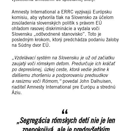
Amnesty International a ERRC vyzývajú Európsku
komisiu, aby vytvorila tlak na Slovensko za účelom
zosúladenia slovenských politík s právom EÚ
ohľadom rasovej diskriminácie a vydala voči
Slovensku „odôvodnené stanovisko”. Toto je
posledným krokom, ktorý predchádza podaniu žaloby
na Súdny dvor EÚ.
„Vzdelávací systém na Slovensku je už od začiatku
zaujatý voči rómskym deťom. Predurčuje ich kráčať
po depresívnej, úzkej ceste, ktorá vedie jedine k
ďalšiemu zhoršeniu a podporovaniu predsudkov
a rasizmu voči Rómom,“
povedal John Dalhuisen,
riaditeľ Amnesty International pre Európu a strednú
Áziu.
„Segregácia rómskych detí nie je len
znepokojivá, ale je predovšetkým