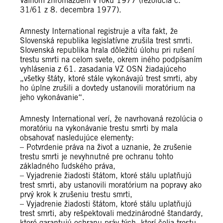
Valnom zhromaždení v roku 1977 (rezolúcia č.
31/61 z 8. decembra 1977).
Amnesty International registruje a víta fakt, že
Slovenská republika legislatívne zrušila trest smrti.
Slovenská republika hrala dôležitú úlohu pri rušení
trestu smrti na celom svete, okrem iného podpísaním
vyhlásenia z 61. zasadania VZ OSN žiadajúceho
„všetky štáty, ktoré stále vykonávajú trest smrti, aby
ho úplne zrušili a dovtedy ustanovili moratórium na
jeho vykonávanie“.
Amnesty International verí, že navrhovaná rezolúcia o
moratóriu na vykonávanie trestu smrti by mala
obsahovať nasledujúce elementy:
– Potvrdenie práva na život a uznanie, že zrušenie
trestu smrti je nevyhnutné pre ochranu tohto
základného ľudského práva,
– Vyjadrenie žiadosti štátom, ktoré stálu uplatňujú
trest smrti, aby ustanovili moratórium na popravy ako
prvý krok k zrušeniu trestu smrti,
– Vyjadrenie žiadosti štátom, ktoré stálu uplatňujú
trest smrti, aby rešpektovali medzinárodné štandardy,
ktoré garantujú ochranu práv tých, ktorí čelia trestu