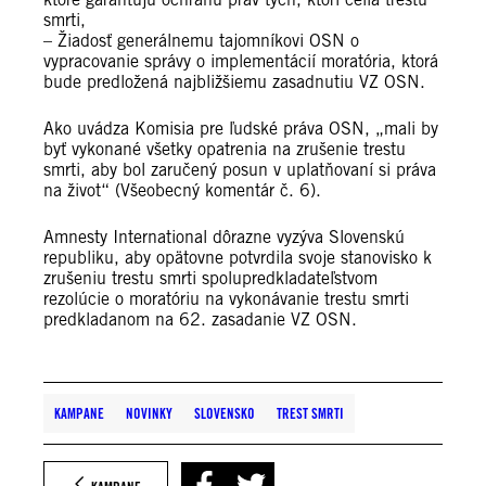
smrti,
– Žiadosť generálnemu tajomníkovi OSN o
vypracovanie správy o implementácií moratória, ktorá
bude predložená najbližšiemu zasadnutiu VZ OSN.
Ako uvádza Komisia pre ľudské práva OSN, „mali by
byť vykonané všetky opatrenia na zrušenie trestu
smrti, aby bol zaručený posun v uplatňovaní si práva
na život“ (Všeobecný komentár č. 6).
Amnesty International dôrazne vyzýva Slovenskú
republiku, aby opätovne potvrdila svoje stanovisko k
zrušeniu trestu smrti spolupredkladateľstvom
rezolúcie o moratóriu na vykonávanie trestu smrti
predkladanom na 62. zasadanie VZ OSN.
KAMPANE
NOVINKY
SLOVENSKO
TREST SMRTI