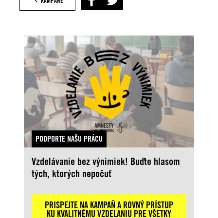
KAMPANE
PODPORTE NAŠU PRÁCU
Vzdelávanie bez výnimiek! Buďte hlasom
tých, ktorých nepočuť
PRISPEJTE NA KAMPAŇ A ROVNÝ PRÍSTUP
KU KVALITNÉMU VZDELANIU PRE VŠETKY