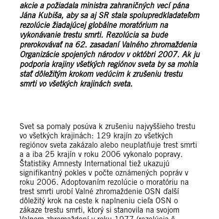
akcie a požiadala ministra zahraničných vecí pána
Jána Kubiša, aby sa aj SR stala spolupredkladateľom
rezolúcie žiadajúcej globálne moratórium na
vykonávanie trestu smrti. Rezolúcia sa bude
prerokovávať na 62. zasadaní Valného zhromaždenia
Organizácie spojených národov v októbri 2007. Ak ju
podporia krajiny všetkých regiónov sveta by sa mohla
stať dôležitým krokom vedúcim k zrušeniu trestu
smrti vo všetkých krajinách sveta.
Svet sa pomaly posúva k zrušeniu najvyššieho trestu
vo všetkých krajinách: 129 krajín zo všetkých
regiónov sveta zakázalo alebo neuplatňuje trest smrti
a a iba 25 krajín v roku 2006 vykonalo popravy.
Štatistiky Amnesty International tiež ukazujú
signifikantný pokles v počte oznámených popráv v
roku 2006. Adoptovaním rezolúcie o moratóriu na
trest smrti urobí Valné zhromaždenie OSN ďalší
dôležitý krok na ceste k naplneniu cieľa OSN o
zákaze trestu smrti, ktorý si stanovila na svojom