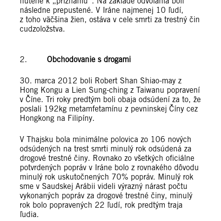
nútené k „priznaniu“. Na základe odvolania boli
následne prepustené. V Iráne najmenej 10 ľudí,
z toho väčšina žien, ostáva v cele smrti za trestný čin
cudzoložstva.
2.
Obchodovanie s drogami
30. marca 2012 boli Robert Shan Shiao-may z
Hong Kongu a Lien Sung-ching z Taiwanu popravení
v Číne. Tri roky predtým boli obaja odsúdení za to, že
poslali 192kg metamfetamínu z pevninskej Číny cez
Hongkong na Filipíny.
V Thajsku bola minimálne polovica zo 106 nových
odsúdených na trest smrti minulý rok odsúdená za
drogové trestné činy. Rovnako zo všetkých oficiálne
potvrdených popráv v Iráne bolo z rovnakého dôvodu
minulý rok uskutočnených 70% popráv. Minulý rok
sme v Saudskej Arábii videli výrazný nárast počtu
vykonaných popráv za drogové trestné činy, minulý
rok bolo popravených 22 ľudí, rok predtým traja
ľudia.