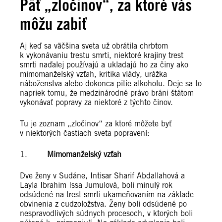
Päť „zločinov“, za ktoré vás
môžu zabiť
Aj keď sa väčšina sveta už obrátila chrbtom
k vykonávaniu trestu smrti, niektoré krajiny trest
smrti naďalej používajú a ukladajú ho za činy ako
mimomanželský vzťah, kritika vlády, urážka
náboženstva alebo dokonca pitie alkoholu. Deje sa to
napriek tomu, že medzinárodné právo bráni štátom
vykonávať popravy za niektoré z týchto činov.
Tu je zoznam „zločinov“ za ktoré môžete byť
v niektorých častiach sveta popravení:
1.
Mimomanželský vzťah
Dve ženy v Sudáne, Intisar Sharif Abdallahová a
Layla Ibrahim Issa Jumulová, boli minulý rok
odsúdené na trest smrti ukameňovaním na základe
obvinenia z cudzoložstva. Ženy boli odsúdené po
nespravodlivých súdnych procesoch, v ktorých boli