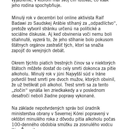
jeho rodina spochybňuje.
Minulý rok v decembri bol online aktivista Raif
Badawi zo Saudskej Arábie stíhaný za „odpadlíctvo“,
pretože vytvoril stránku určenú na politické a
sociálne diskusie. Aj keď obvinenia voči nemu boli
stiahnuté, vyzerá to, že jeho stíhanie bolo pokusom
štátnych orgánov zastrašiť tých, ktorí sa snažia
zapojiť do verejných debát.
Okrem týchto piatich trestných činov sa v niektorých
štátoch môžete dostať do cely smrti dokonca za pitie
alkoholu. Minulý rok v júni Najvyšší súd v Iráne
potvrdil trest smrti pre dvoch mužov, ktorých obvinil,
že už tretíkrát pili alkohol. Trest smrti sa za tento
„zločin“ vynáša len zriedkakedy a v poslednom
desaťročí neboli žiadne popravy vykonané.
Na základe nepotvrdených správ bol úradník
ministerstva obrany v Severnej Kórei popravený v
októbri minulého roka z dôvodu pitia alkoholu počas
100-denného obdobia smútku za zosnulého vodcu