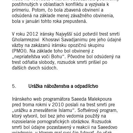
postihnutých v oblastiach konfliktu a vyzývala k
prímeriu. Potom, čo bola zbavená obvinení a
odsúdená na základe menej závažného obvinenia,
bola v januári tohto roka prepustená.
V roku 2012 iránsky Najvyšší súd potvrdil trest smrti
Gholamrezovi Khosravi Savadjanimu pre jeho údajné
väzby na zakázanú iránsku opozičnú skupinu
(PMOI). Na základe toho bol obvinený z
„nepriateľstva voči Bohu“. Pôvodne bol odsúdený na
trest odňatia slobody, rozsudok smrti prišiel po
ďalších dvoch súdoch.
5.
Urážka náboženstva a odpadlíctvo
Iránskeho web programátora Saeeda Malekpoura
pred troma rokmi v 2010 poslali na trest smrti pre
„urážku a znesvätenie Islamu“. Softvérový program,
ktorý vytvoril, bol bez jeho vedomia použitý na
rozosielanie pornografických obrázkov. Rozsudok
smrti bol údajne pozastavený v reakcii na Saeedovo
vyjadrenie, v ktorom mal svoj čin ľutovať, čo však