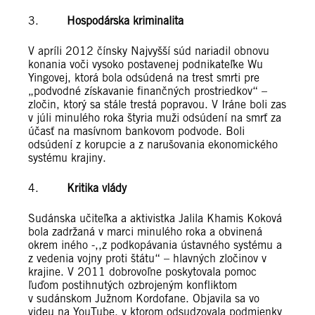
3.
Hospodárska kriminalita
V apríli 2012 čínsky Najvyšší súd nariadil obnovu
konania voči vysoko postavenej podnikateľke Wu
Yingovej, ktorá bola odsúdená na trest smrti pre
„podvodné získavanie finančných prostriedkov“ –
zločin, ktorý sa stále trestá popravou. V Iráne boli zas
v júli minulého roka štyria muži odsúdení na smrť za
účasť na masívnom bankovom podvode. Boli
odsúdení z korupcie a z narušovania ekonomického
systému krajiny.
4.
Kritika vlády
Sudánska učiteľka a aktivistka Jalila Khamis Koková
bola zadržaná v marci minulého roka a obvinená
okrem iného -,,z podkopávania ústavného systému a
z vedenia vojny proti štátu“ – hlavných zločinov v
krajine. V 2011 dobrovoľne poskytovala pomoc
ľuďom postihnutých ozbrojeným konfliktom
v sudánskom Južnom Kordofane. Objavila sa vo
videu na YouTube, v ktorom odsudzovala podmienky