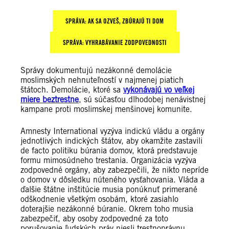
SPRÁVA: AK SA OZVEŠ, ZBÚRAJÚ TI DOM
SPRÁVA: VYHRABÁVANIE ZODPOVEDNOSTI
Správy dokumentujú nezákonné demolácie
moslimských nehnuteľností v najmenej piatich
štátoch. Demolácie, ktoré sa
vykonávajú vo veľkej
miere beztrestne
, sú súčasťou dlhodobej nenávistnej
kampane proti moslimskej menšinovej komunite.
Amnesty International vyzýva indickú vládu a orgány
jednotlivých indických štátov, aby okamžite zastavili
de facto politiku búrania domov, ktorá predstavuje
formu mimosúdneho trestania. Organizácia vyzýva
zodpovedné orgány, aby zabezpečili, že nikto nepríde
o domov v dôsledku núteného vysťahovania. Vláda a
ďalšie štátne inštitúcie musia ponúknuť primerané
odškodnenie všetkým osobám, ktoré zasiahlo
doterajšie nezákonné búranie. Okrem toho musia
zabezpečiť, aby osoby zodpovedné za toto
porušovanie ľudských práv niesli trestnoprávnu