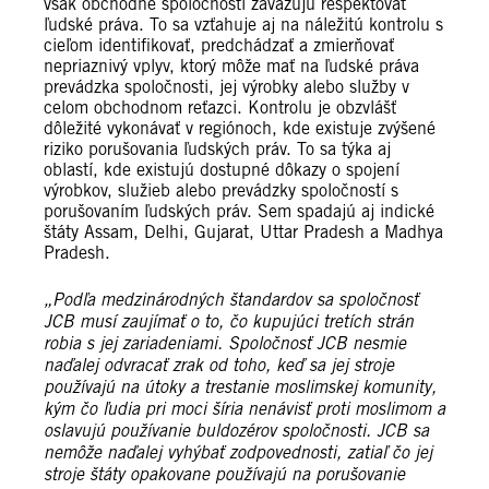
však obchodné spoločnosti zaväzujú rešpektovať
ľudské práva. To sa vzťahuje aj na náležitú kontrolu s
cieľom identifikovať, predchádzať a zmierňovať
nepriaznivý vplyv, ktorý môže mať na ľudské práva
prevádzka spoločnosti, jej výrobky alebo služby v
celom obchodnom reťazci. Kontrolu je obzvlášť
dôležité vykonávať v regiónoch, kde existuje zvýšené
riziko porušovania ľudských práv. To sa týka aj
oblastí, kde existujú dostupné dôkazy o spojení
výrobkov, služieb alebo prevádzky spoločností s
porušovaním ľudských práv. Sem spadajú aj indické
štáty Assam, Delhi, Gujarat, Uttar Pradesh a Madhya
Pradesh.
„Podľa medzinárodných štandardov sa spoločnosť
JCB musí zaujímať o to, čo kupujúci tretích strán
robia s jej zariadeniami. Spoločnosť JCB nesmie
naďalej odvracať zrak od toho, keď sa jej stroje
používajú na útoky a trestanie moslimskej komunity,
kým čo ľudia pri moci šíria nenávisť proti moslimom a
oslavujú používanie buldozérov spoločnosti. JCB sa
nemôže naďalej vyhýbať zodpovednosti, zatiaľ čo jej
stroje štáty opakovane používajú na porušovanie