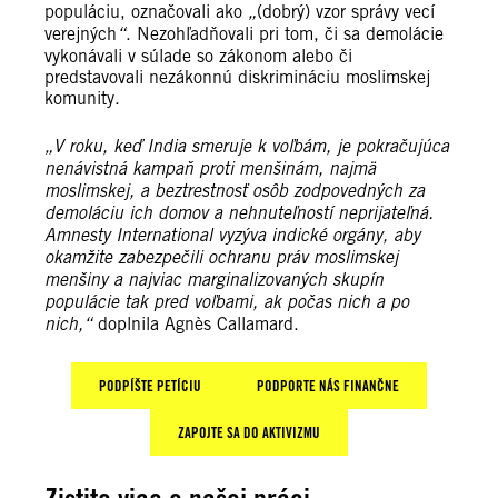
populáciu, označovali ako
„
(dobrý) vzor správy vecí
verejných
“
. Nezohľadňovali pri tom, či sa demolácie
vykonávali v súlade so zákonom alebo či
predstavovali nezákonnú diskrimináciu moslimskej
komunity.
„V roku, keď India smeruje k voľbám, je pokračujúca
nenávistná kampaň proti menšinám, najmä
moslimskej, a beztrestnosť osôb zodpovedných za
demoláciu ich domov a nehnuteľností neprijateľná.
Amnesty International vyzýva indické orgány, aby
okamžite zabezpečili ochranu práv moslimskej
menšiny a najviac marginalizovaných skupín
populácie tak pred voľbami, ak počas nich a po
nich,“
doplnila Agnès Callamard.
PODPÍŠTE PETÍCIU
PODPORTE NÁS FINANČNE
ZAPOJTE SA DO AKTIVIZMU
Zistite viac o našej práci