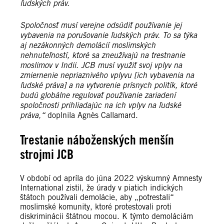
ľudských práv.
Spoločnosť musí verejne odsúdiť používanie jej
vybavenia na porušovanie ľudských práv.
To sa týka
aj nezákonných demolácií moslimských
nehnuteľností, ktoré sa zneužívajú na trestnanie
moslimov v Indii. JCB musí
využiť svoj vplyv na
zmiernenie nepriaznivého vplyvu [ich vybavenia na
ľudské práva] a na vytvorenie prísnych politík, ktoré
budú globálne regulovať používanie zariadení
spoločnosti
prihliadajúc na ich vplyv na ľudské
práva,“
doplnila Agnès Callamard.
Trestanie náboženských menšín
strojmi JCB
V období od apríla do júna 2022 výskumný Amnesty
International zistil, že úrady v piatich indických
štátoch používali demolácie, aby „potrestali“
moslimské komunity, ktoré protestovali proti
diskriminácii štátnou mocou. K týmto demoláciám