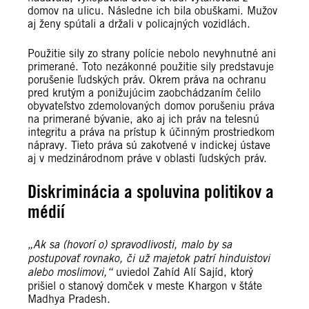
domov na ulicu. Následne ich bila obuškami. Mužov
aj ženy spútali a držali v policajných vozidlách.
Použitie sily zo strany polície nebolo nevyhnutné ani
primerané. Toto nezákonné použitie sily predstavuje
porušenie ľudských práv. Okrem práva na ochranu
pred krutým a ponižujúcim zaobchádzaním čelilo
obyvateľstvo zdemolovaných domov porušeniu práva
na primerané bývanie, ako aj ich práv na telesnú
integritu a práva na prístup k účinným prostriedkom
nápravy. Tieto práva sú zakotvené v indickej ústave
aj v medzinárodnom práve v oblasti ľudských práv.
Diskriminácia a spoluvina politikov a
médií
„Ak sa (hovorí o) spravodlivosti, malo by sa
postupovať rovnako, či už majetok patrí hinduistovi
alebo moslimovi,“
uviedol Zahíd Alí Sajíd, ktorý
prišiel o stanový domček v meste Khargon v štáte
Madhya Pradesh.