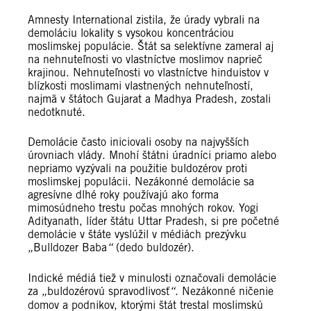
Amnesty International zistila, že úrady vybrali na
demoláciu lokality s vysokou koncentráciou
moslimskej populácie. Štát sa selektívne zameral aj
na nehnuteľnosti vo vlastníctve moslimov naprieč
krajinou. Nehnuteľnosti vo vlastníctve hinduistov v
blízkosti moslimami vlastnených nehnuteľností,
najmä v štátoch Gujarat a Madhya Pradesh, zostali
nedotknuté.
Demolácie často iniciovali osoby na najvyšších
úrovniach vlády. Mnohí štátni úradníci priamo alebo
nepriamo vyzývali na použitie buldozérov proti
moslimskej populácii. Nezákonné demolácie sa
agresívne dlhé roky používajú ako forma
mimosúdneho trestu počas mnohých rokov. Yogi
Adityanath, líder štátu Uttar Pradesh, si pre početné
demolácie v štáte vyslúžil v médiách prezývku
„
Bulldozer Baba
“
(dedo buldozér).
Indické médiá tiež v minulosti označovali demolácie
za
„
buldozérovú spravodlivosť
“
. Nezákonné ničenie
domov a podnikov, ktorými štát trestal moslimskú