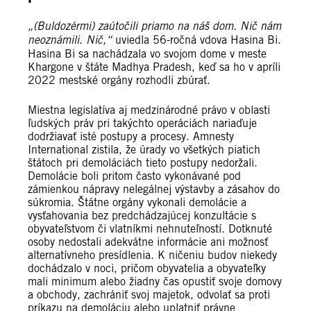
„(Buldozérmi) zaútočili priamo na náš dom. Nič nám
neoznámili. Nič,“
uviedla 56-ročná vdova Hasina Bi.
Hasina Bi sa nachádzala vo svojom dome v meste
Khargone v štáte Madhya Pradesh, keď sa ho v apríli
2022 mestské orgány rozhodli zbúrať.
Miestna legislatíva aj medzinárodné právo v oblasti
ľudských práv pri takýchto operáciách nariaďuje
dodržiavať isté postupy a procesy. Amnesty
International zistila, že úrady vo všetkých piatich
štátoch pri demoláciách tieto postupy nedoržali.
Demolácie boli pritom často vykonávané pod
zámienkou nápravy nelegálnej výstavby a zásahov do
súkromia. Štátne orgány vykonali demolácie a
vysťahovania bez predchádzajúcej konzultácie s
obyvateľstvom či vlatníkmi nehnuteľností. Dotknuté
osoby nedostali adekvátne informácie ani možnosť
alternatívneho presídlenia. K ničeniu budov niekedy
dochádzalo v noci, pričom obyvatelia a obyvateľky
mali minimum alebo žiadny čas opustiť svoje domovy
a obchody, zachrániť svoj majetok, odvolať sa proti
príkazu na demoláciu alebo uplatniť právne