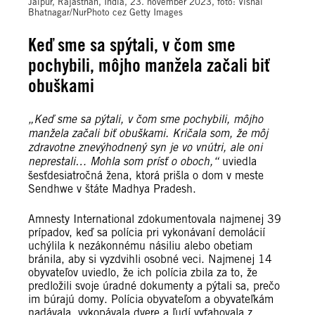
Jaipur, Rajasthan, India, 23. november 2023, foto: Vishal
Bhatnagar/NurPhoto cez Getty Images
Keď sme sa spýtali, v čom sme
pochybili, môjho manžela začali biť
obuškami
„Keď sme sa pýtali, v čom sme pochybili, môjho
manžela začali biť obuškami. Kričala som, že môj
zdravotne znevýhodnený syn je vo vnútri, ale oni
neprestali… Mohla som prísť o oboch,“
uviedla
šesťdesiatročná žena, ktorá prišla o dom v meste
Sendhwe v štáte Madhya Pradesh.
Amnesty International zdokumentovala najmenej 39
prípadov, keď sa polícia pri vykonávaní demolácií
uchýlila k nezákonnému násiliu alebo obetiam
bránila, aby si vyzdvihli osobné veci. Najmenej 14
obyvateľov uviedlo, že ich polícia zbila za to, že
predložili svoje úradné dokumenty a pýtali sa, prečo
im búrajú domy. Polícia obyvateľom a obyvateľkám
nadávala, vykopávala dvere a ľudí vyťahovala z