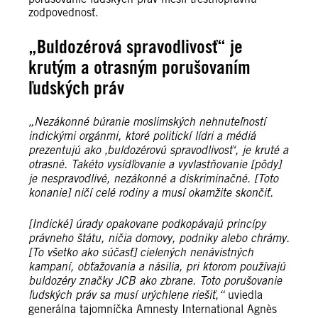
zodpovednosť.
„Buldozérová spravodlivosť“ je
krutým a otrasným porušovaním
ľudských práv
„Nezákonné búranie moslimských nehnuteľností
indickými orgánmi, ktoré politickí lídri a médiá
prezentujú ako ‚buldozérovú spravodlivosť‘, je kruté a
otrasné. Takéto vysídľovanie a vyvlastňovanie [pôdy]
je nespravodlivé, nezákonné a diskriminačné. [Toto
konanie] ničí celé rodiny a musí okamžite skončiť.
[Indické] úrady opakovane podkopávajú princípy
právneho štátu, ničia domovy, podniky alebo chrámy.
[To všetko ako súčasť] cielených nenávistných
kampaní, obťažovania a násilia, pri ktorom používajú
buldozéry značky JCB ako zbrane. Toto porušovanie
ľudských práv sa musí urýchlene riešiť,“
uviedla
generálna tajomníčka Amnesty International Agnès