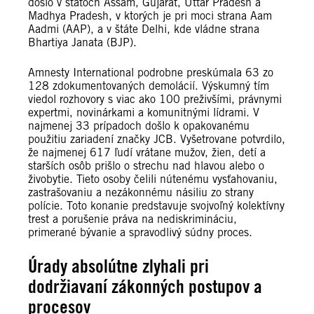
došlo v štátoch Assam, Gujarat, Uttar Pradesh a
Madhya Pradesh, v ktorých je pri moci strana Aam
Aadmi (AAP), a v štáte Delhi, kde vládne strana
Bhartiya Janata (BJP).
Amnesty International podrobne preskúmala 63 zo
128 zdokumentovaných demolácií. Výskumný tím
viedol rozhovory s viac ako 100 preživšími, právnymi
expertmi, novinárkami a komunitnými lídrami. V
najmenej 33 prípadoch došlo k opakovanému
použitiu zariadení značky JCB. Vyšetrovane potvrdilo,
že najmenej 617 ľudí vrátane mužov, žien, detí a
starších osôb prišlo o strechu nad hlavou alebo o
živobytie. Tieto osoby čelili nútenému vysťahovaniu,
zastrašovaniu a nezákonnému násiliu zo strany
polície. Toto konanie predstavuje svojvoľný kolektívny
trest a porušenie práva na nediskrimináciu,
primerané bývanie a spravodlivý súdny proces.
Úrady absolútne zlyhali pri
dodržiavaní zákonných postupov a
procesov