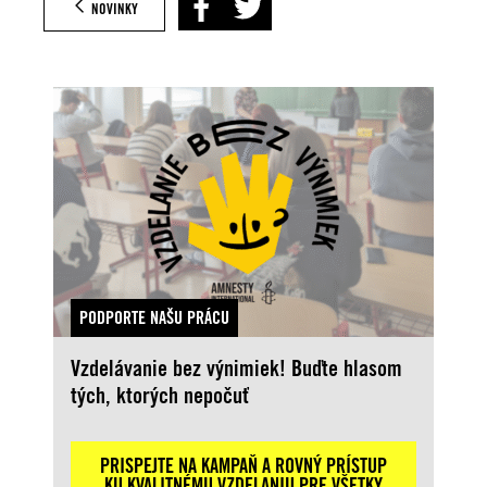
NOVINKY
PODPORTE NAŠU PRÁCU
Vzdelávanie bez výnimiek! Buďte hlasom
tých, ktorých nepočuť
PRISPEJTE NA KAMPAŇ A ROVNÝ PRÍSTUP
KU KVALITNÉMU VZDELANIU PRE VŠETKY