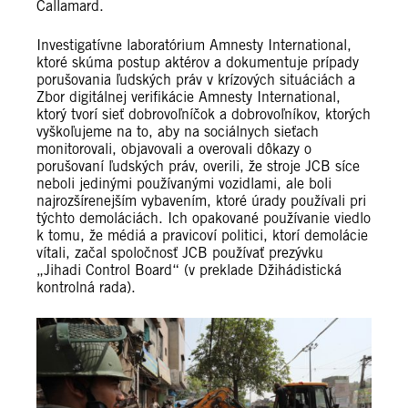
Callamard.
Investigatívne laboratórium Amnesty International,
ktoré skúma postup aktérov a dokumentuje prípady
porušovania ľudských práv v krízových situáciách a
Zbor digitálnej verifikácie Amnesty International,
ktorý tvorí sieť dobrovoľníčok a dobrovoľníkov, ktorých
vyškoľujeme na to, aby na sociálnych sieťach
monitorovali, objavovali a overovali dôkazy o
porušovaní ľudských práv, overili, že stroje JCB síce
neboli jedinými používanými vozidlami, ale boli
najrozšírenejším vybavením, ktoré úrady používali pri
týchto demoláciách. Ich opakované používanie viedlo
k tomu, že médiá a pravicoví politici, ktorí demolácie
vítali, začal spoločnosť JCB používať prezývku
„Jihadi Control Board“ (v preklade Džihádistická
kontrolná rada).