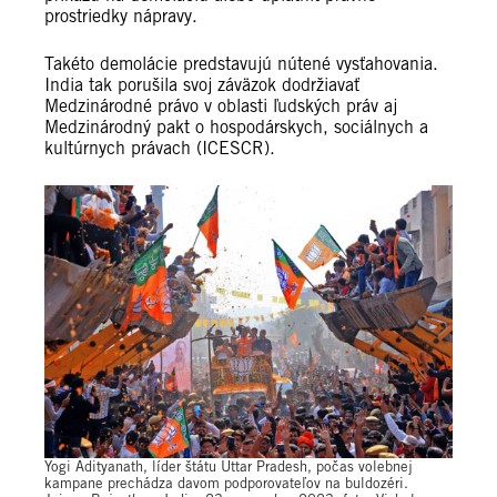
prostriedky nápravy.
Takéto demolácie predstavujú nútené vysťahovania.
India tak porušila svoj záväzok dodržiavať
Medzinárodné právo v oblasti ľudských práv aj
Medzinárodný pakt o hospodárskych, sociálnych a
kultúrnych právach (ICESCR).
Yogi Adityanath, líder štátu Uttar Pradesh, počas volebnej
kampane prechádza davom podporovateľov na buldozéri.