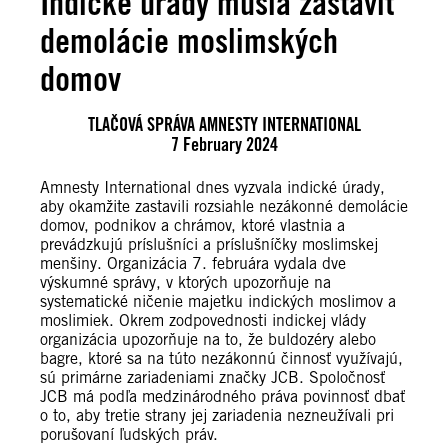
Indické úrady musia zastaviť
demolácie moslimských
domov
TLAČOVÁ SPRÁVA AMNESTY INTERNATIONAL
7 February 2024
Amnesty International dnes vyzvala indické úrady,
aby okamžite zastavili rozsiahle nezákonné demolácie
domov, podnikov a chrámov, ktoré vlastnia a
prevádzkujú príslušníci a príslušníčky moslimskej
menšiny. Organizácia 7. februára vydala dve
výskumné správy, v ktorých upozorňuje na
systematické ničenie majetku indických moslimov a
moslimiek. Okrem zodpovednosti indickej vlády
organizácia upozorňuje na to, že buldozéry alebo
bagre, ktoré sa na túto nezákonnú činnosť využívajú,
sú primárne zariadeniami značky JCB. Spoločnosť
JCB má podľa medzinárodného práva povinnosť dbať
o to, aby tretie strany jej zariadenia nezneužívali pri
porušovaní ľudských práv.